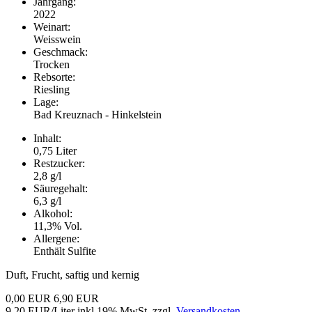
Jahrgang:
2022
Weinart:
Weisswein
Geschmack:
Trocken
Rebsorte:
Riesling
Lage:
Bad Kreuznach - Hinkelstein
Inhalt:
0,75 Liter
Restzucker:
2,8 g/l
Säuregehalt:
6,3 g/l
Alkohol:
11,3% Vol.
Allergene:
Enthält Sulfite
Duft, Frucht, saftig und kernig
0,00 EUR
6,90 EUR
9,20 EUR/Liter
inkl.19% MwSt.
zzgl.
Versandkosten