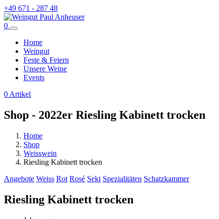
+49 671 - 287 48
0
Home
Weingut
Feste & Feiern
Unsere Weine
Events
0
Artikel
Shop - 2022er Riesling Kabinett trocken
Home
Shop
Weisswein
Riesling Kabinett trocken
Angebote
Weiss
Rot
Rosé
Sekt
Spezialitäten
Schatzkammer
Riesling Kabinett trocken