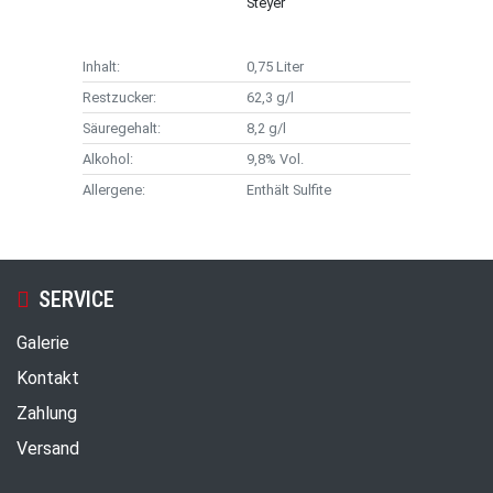
Steyer
Inhalt:
0,75 Liter
Restzucker:
62,3 g/l
Säuregehalt:
8,2 g/l
Alkohol:
9,8% Vol.
Allergene:
Enthält Sulfite
SERVICE
Galerie
Kontakt
Zahlung
Versand