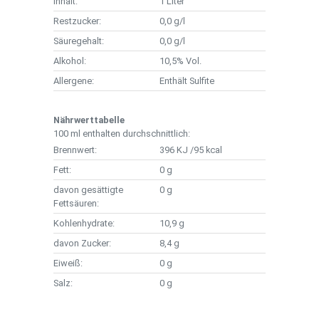
Inhalt:
1 Liter
Restzucker:
0,0 g/l
Säuregehalt:
0,0 g/l
Alkohol:
10,5% Vol.
Allergene:
Enthält Sulfite
Nährwerttabelle
100 ml enthalten durchschnittlich:
Brennwert:
396 KJ /95 kcal
Fett:
0 g
davon gesättigte
0 g
Fettsäuren:
Kohlenhydrate:
10,9 g
davon Zucker:
8,4 g
Eiweiß:
0 g
Salz:
0 g